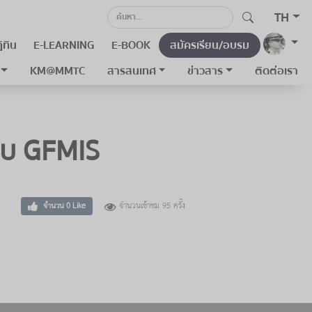
TH
ิทิน
E-LEARNING
E-BOOK
สมัครเรียน/อบรม
KM@MMTC
สารสนเทศ
ข่าวสาร
ติดต่อเรา
บบ GFMIS
จำนวนเข้าชม 95 ครั้ง
จำนวน
0
Like