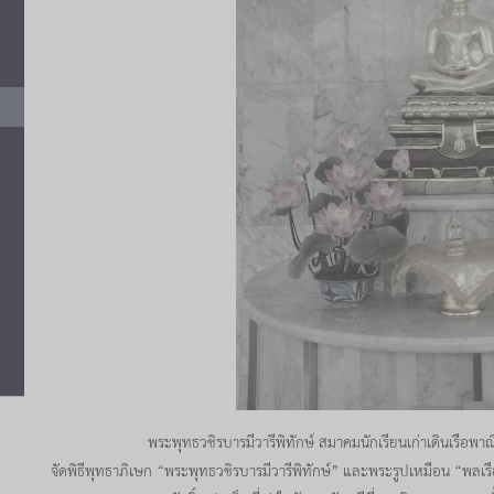
พระพุทธวชิรบารมีวารีพิทักษ์ สมาคมนักเรียนเก่าเดินเรือพาณิชย์แล
จัดพิธีพุทธาภิเษก “พระพุทธวชิรบารมีวารีพิทักษ์” และพระรูปเหมือน “พลเร