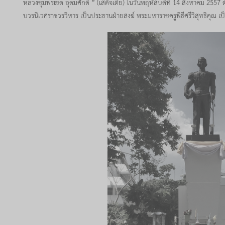
หลวงชุมพรเขต อุดมศักดิ์ ” (เสด็จเตี่ย) ในวันพฤหัสบดีที่ 14 สิงหาคม 2557 
บวรนิเวศราชวรวิหาร เป็นประธานฝ่ายสงฆ์ พระมหาราชครูพิธีศรีวิสุทธิคุณ เ