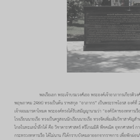
พลเรือเอก พระเจ้าบรมวงศ์เธอ พระองค์เจ้าอาภากรเกียรติวงศ์กรมห
พฤษภาคม 2466) ทรงเป็นต้น ราชสกุล “อาภากร” เป็นพระราชโอรส องค์ที่ 28
เจ้าจอมมารดาโหมด พระองค์ทรงได้รับสมัญญานามว่า “องค์บิดาของทหารเรือ
โรงเรียนนายเรือ ทรงเป็นครูสอนนักเรียนนายเรือ ทรงจัดเพิ่มเติมวิชาสาคัญสำห
ไกลในทะเลน้ำลึกได้ คือ วิชาดาราศาสตร์ ตรีโกณมิติ พีชคณิต อุทกศาสตร์ ก
กระทรวงทหารเรือ ได้ไม่นาน ก็ได้กราบบังคมลาออกจากราชการ เพื่อพักผ่อน