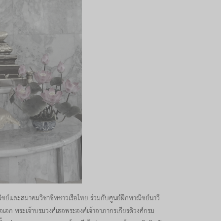
ะสมาคมวิชาชีพชาวเรือไทย ร่วมกับศูนย์ฝึกพาณิชย์นาวี
ือเอก พระเจ้าบรมวงศ์เธอพระองค์เจ้าอาภากรเกียรติวงศ์กรม